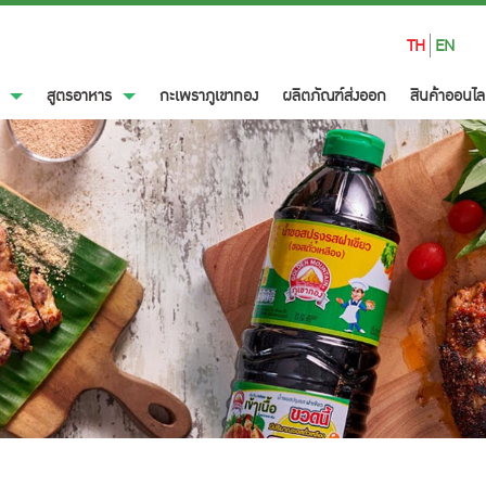
TH
EN
์
สูตรอาหาร
กะเพราภูเขาทอง
ผลิตภัณฑ์ส่งออก
สินค้าออนไล