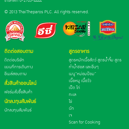
โทรศัพท์
0-2703-4444
© 2013 ThaiTheparos PLC. All rights reserved.
ติดต่อสอบถาม
สูตรอาหาร
ติดต่อบริษัท
สูตรหมักเนื้อสัตว์ สูตรน้ำจิ้ม สูตร
แผนที่การเดินทาง
ทำน้ำซอส และอื่นๆ
อีเมล์สอบถาม
เมนู"หม่อมป้อม"
เนื้อหมู เนื้อวัว
สั่งสินค้าออนไลน์
เป็ด ไก่
ฟอร์มสั่งซื้อสินค้า
ทะเล
นักลงทุนสัมพันธ์
ไข่
ผัก
นักลงทุนสัมพันธ์
เจ
Scan for Cooking