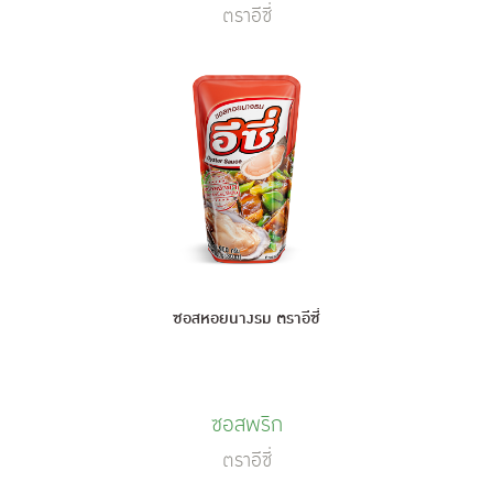
ตราอีซี่
ซอสหอยนางรม ตราอีซี่
ซอสพริก
ตราอีซี่