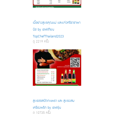
เนื้อย่างสูตรคุณแม่ และแจ่วศรีราชาพา
นิช by เชฟเทียน
TopChefThailand2023
ดู 2219 ครั้ง
สูตรซอสผัดกะเพรา และ สูตรผสม
เครื่องพริก by เชฟอุ่น
ดู 10735 ครั้ง