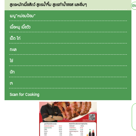
สูตรหมักเนื้อสัตว์ สูตรน้ำจิ้ม สูตรทำน้ำซอส และอื่นๆ
E
เมนู"หม่อมป้อม"
เนื้อหมู เนื้อวัว
เป็ด ไก่
ทะเล
ไข่
ผัก
เจ
Scan for Cooking