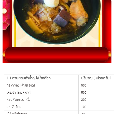
1.1 ส่วนผสมทำน้ำซุป/น้ำสต๊อก
ปริมาณ (หน่วยกรัม)
กระดูกเล้ง (ล้างสะอาด)
500
โครงไก่ (ล้างสะอาด)
500
หอมหัวใหญ่ผ่าครึ่ง
200
รากผักชีทุบ
100
หัวไชเท้าหั่นท่อน
200