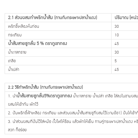
2.1 ส่วนผสมทำพริกน้ำส้ม
ปริมาณ (หน่
(ทานกับกระเพาะปลาน้ำแดง)
พริกชี้เหลืองหั่นท่อน
30
กระเทียม
10
น้ำส้มสายชูกลั่น 5 % ตราภูเขาทอง
45
น้ำตาลทราย
30
เกลือ
5
น้ำเปล่า
45
2.2 วิธีทำพริกน้ำส้ม
(ทานกับกระเพาะปลาน้ำแดง)
น้ำส้มสายชูกลั่น5%ตราภูเขาทอง
1. นำ
น้ำตาลทราย น้ำเปล่า เกลือ ใส่ลงในชามผส
ผสมให้เข้ากัน พักไว้
2. ปั่นพริกชี้ฟ้าเหลือง กระเทียม และส่วนผสมน้ำส้มสายชูที่ผสมไว้(ตามข้อ1) ปั่นให้เข้าก
3. นำส่วนผสมที่ปั่นไว้ใส่หม้อ ตั้งไฟให้ร้อน แล้วพักให้เย็น ทานคู่กระเพาะปลาน้ำแดง หรื
ลวก ก็อร่อย