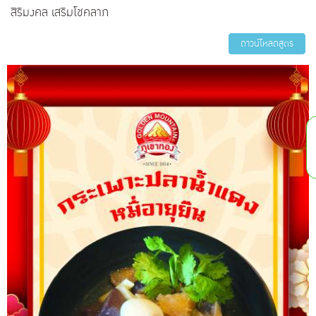
สิริมงคล เสริมโชคลาภ
ดาวน์โหลดสูตร