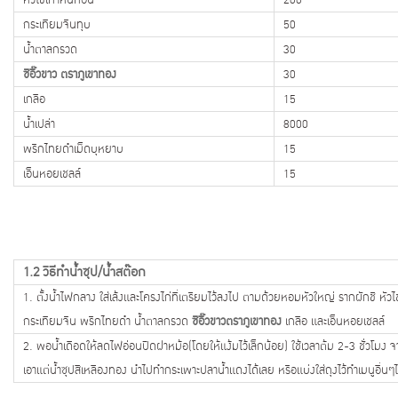
กระเทียมจีนทุบ
50
น้ำตาลกรวด
30
ซีอิ๊วขาว ตราภูเขาทอง
30
เกลือ
15
น้ำเปล่า
8000
พริกไทยดำเม็ดบุหยาบ
15
เอ็นหอยเชลล์
15
1.2 วิธีทำน้ำซุป/น้ำสต๊อก
1. ตั้งน้ำไฟกลาง ใส่เล้งและโครงไก่ที่เตรียมไว้ลงไป ตามด้วยหอมหัวใหญ่ รากผักชี หัวไช
กระเทียมจีน พริกไทยดำ น้ำตาลกรวด
ซีอิ๊วขาวตราภูเขาทอง
เกลือ และเอ็นหอยเชลล์
2. พอน้ำเดือดให้ลดไฟอ่อนปิดฝาหม้อ(โดยให้แง้มไว้เล็กน้อย) ใช้เวลาต้ม 2-3 ชั่วโมง 
เอาแต่น้ำซุปสีเหลืองทอง นำไปทำกระเพาะปลาน้ำแดงได้เลย หรือแบ่งใส่ถุงไว้ทำเมนูอื่นๆไ