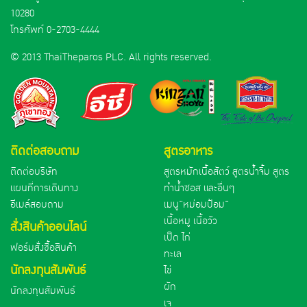
10280
โทรศัพท์
0-2703-4444
© 2013 ThaiTheparos PLC. All rights reserved.
ติดต่อสอบถาม
สูตรอาหาร
ติดต่อบริษัท
สูตรหมักเนื้อสัตว์ สูตรน้ำจิ้ม สูตร
แผนที่การเดินทาง
ทำน้ำซอส และอื่นๆ
อีเมล์สอบถาม
เมนู"หม่อมป้อม"
เนื้อหมู เนื้อวัว
สั่งสินค้าออนไลน์
เป็ด ไก่
ฟอร์มสั่งซื้อสินค้า
ทะเล
นักลงทุนสัมพันธ์
ไข่
ผัก
นักลงทุนสัมพันธ์
เจ