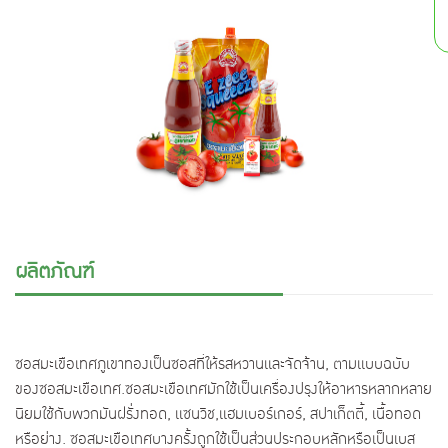
ผลิตภัณฑ์
ซอสมะเขือเทศภูเขาทองเป็นซอสที่ให้รสหวานและจัดจ้าน, ตามเเบบฉบับ
ของซอสมะเขือเทศ.ซอสมะเขือเทศมักใช้เป็นเครื่องปรุงให้อาหารหลากหลาย
นิยมใช้กับพวกมันฝรั่งทอด, แซนวิช,แฮมเบอร์เกอร์, สปาเก็ตตี้, เนื้อทอด
หรือย่าง. ซอสมะเขือเทศบางครั้งถูกใช้เป็นส่วนประกอบหลักหรือเป็นเบส