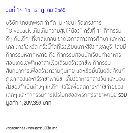
วันที่ 14-15 กรกฎาคม 2568
บริษัท ไทยเทพรส จำกัด (มหาชน) จัดโครงการ
“Giveback เติมเต็มความสุขให้น้อง” ครั้งที่ 11 กิจกรรม
ดีๆ กับเด็กๆที่ขาดแคลน ขาดโอกาสทางการศึกษา และห่าง
ไกล ต่างจังหวัด ครั้งนี้จัดที่โรงเรียนเกาะสีชัง จ.ชลบุรี โดยมี
กิจกรรมหลากหลาย คือ กิจกรรมสอนนักเรียนทำอาหาร
สอนโดยเชฟจิตอาสาเพื่อเสิรมสร้างอาชีพ กิจกรรม
สันทนาการเพื่อสร้างความคุ้นเคย และเชื่อมั่นในผลิตภัณฑ์
ภูเขาทองและศรีราชาพานิช เลี้ยงอาหารกลางวัน และมอบ
สิ่งของจำเป็นต่างๆ ให้เด็กๆไว้ใช้เพื่อลดภาระค่าใช้จ่ายของ
เด็กๆ และกิจกรรมการโปรโมทซอสพริกศรีราชาพานิช
รวม
มูลค่า 1,209,359 บาท
-ซอสภูเขาทอง -เพราะทุกจานมีเรื่องราว