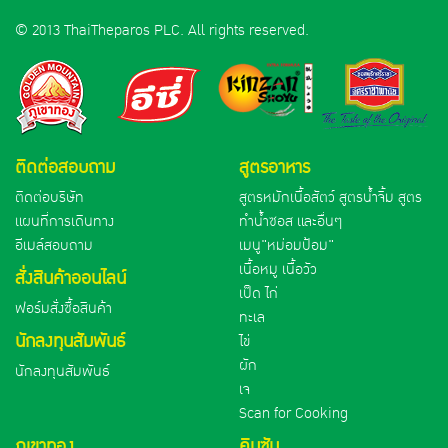
© 2013 ThaiTheparos PLC. All rights reserved.
ติดต่อสอบถาม
สูตรอาหาร
ติดต่อบริษัท
สูตรหมักเนื้อสัตว์ สูตรน้ำจิ้ม สูตร
แผนที่การเดินทาง
ทำน้ำซอส และอื่นๆ
อีเมล์สอบถาม
เมนู"หม่อมป้อม"
เนื้อหมู เนื้อวัว
สั่งสินค้าออนไลน์
เป็ด ไก่
ฟอร์มสั่งซื้อสินค้า
ทะเล
นักลงทุนสัมพันธ์
ไข่
ผัก
นักลงทุนสัมพันธ์
เจ
Scan for Cooking
ภูเขาทอง
คินซัน