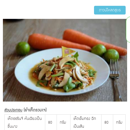
ดาวน์โหลดสูตร
(ยำเห็ดรวมเจ)
ส่วนประกอบ
เห็ดออรินจิ หั่นเฉียงเป็น
เห็ดเข็มทอง ฉีก
80
กรัม
80
กรัม
ชิ้นบาง
เป็นเส้น