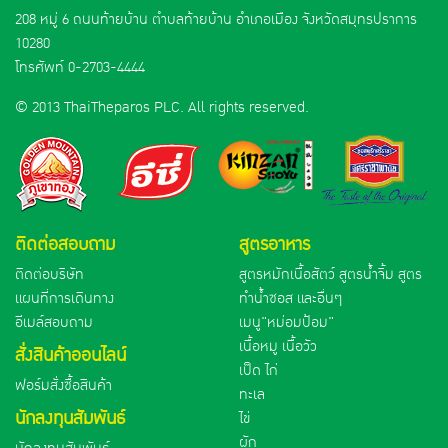
208 หมู่ 6 ถนนท้ายบ้าน ตำบลท้ายบ้าน อำเภอเมือง จังหวัดสมุทรปราการ
10280
โทรศัพท์
0-2703-4444
© 2013 ThaiTheparos PLC. All rights reserved.
ติดต่อสอบถาม
สูตรอาหาร
ติดต่อบริษัท
สูตรหมักเนื้อสัตว์ สูตรน้ำจิ้ม สูตร
แผนที่การเดินทาง
ทำน้ำซอส และอื่นๆ
อีเมล์สอบถาม
เมนู"หม่อมป้อม"
เนื้อหมู เนื้อวัว
สั่งสินค้าออนไลน์
เป็ด ไก่
ฟอร์มสั่งซื้อสินค้า
ทะเล
นักลงทุนสัมพันธ์
ไข่
ผัก
นักลงทุนสัมพันธ์