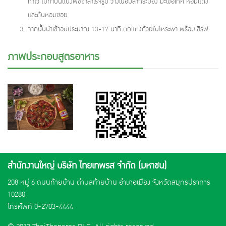
ทำไว้ ไปทาบนแป้งพิชซ่าสำเร็จรูป วางเนื้อปลากระป๋อง มะเขือเทศ หอมแดง
และต้นหอมซอย
จากนั้นนำเข้าอบประมาณ 13-17 นาที ตกแต่งด้วยใบโหระพา พร้อมเสิร์ฟ
ภาพประกอบสูตรอาหาร
สำนักงานใหญ่ บริษัท ไทยเทพรส จำกัด (มหาชน)
208 หมู่ 6 ถนนท้ายบ้าน ตำบลท้ายบ้าน อำเภอเมือง จังหวัดสมุทรปราการ
10280
โทรศัพท์
0-2703-4444