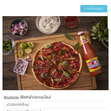
ดาวน์โหลดสูตร
(พิชซ่ายำปลากระป๋อง)
ส่วนประกอบ
แป้งพิชซ่าสำเร็จรูป