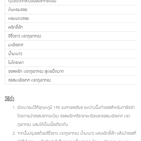
กุ้ง(ขนาดกลาง)เนื้อปลากระป๋อง
ต้นหอมซอย
หอมแดงซอย
พริกชี้ฟ้า
ซีอิ๊วขาว ตราภูเขาทอง
มะเขือเทศ
น้ำมะนาว
ใบโหระพา
ซอสพริก ตราภูเขาทอง สูตรเผ็ดมาก
ซอสมะเขือเทศ ตราภูเขาทอง
วิธีทำ
เปิดเตาอบไว้ที่อุณหภูมิ 190 องศาเซลเซียส ระหว่างนั้นทำซอสสำหรับทาพิชซ่า
โดยการนำซอสปลากระป๋อง ซอสพริกศรีราชาพานิชและซอสมะเขือเทศ ตรา
ภูเขาทอง ผสมให้เป็นเนื้อเดียวกัน
จากนั้นปรุงรสด้วยซีอิ๊วขาว ตราภูเขาทอง น้ำมะนาว และพริกชี้ฟ้า แล้วนำซอสที่