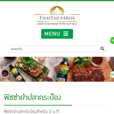
MENU
TH
E
พิชซ่ายำปลากระป๋อง
พิชซ่ายำปลากระป๋องสำหรับ 2-4 ที่