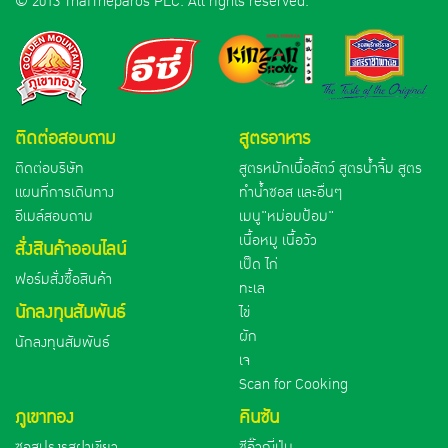
© 2013 ThaiTheparos PLC. All rights reserved.
ติดต่อสอบถาม
สูตรอาหาร
ติดต่อบริษัท
สูตรหมักเนื้อสัตว์ สูตรน้ำจิ้ม สูตร
แผนที่การเดินทาง
ทำน้ำซอส และอื่นๆ
อีเมล์สอบถาม
เมนู"หม่อมป้อม"
เนื้อหมู เนื้อวัว
สั่งสินค้าออนไลน์
เป็ด ไก่
ฟอร์มสั่งซื้อสินค้า
ทะเล
นักลงทุนสัมพันธ์
ไข่
ผัก
นักลงทุนสัมพันธ์
เจ
Scan for Cooking
ภูเขาทอง
คินซัน
ซอสปรุงรสฝาเขียว
ซีอิ๊วญี่ปุ่น