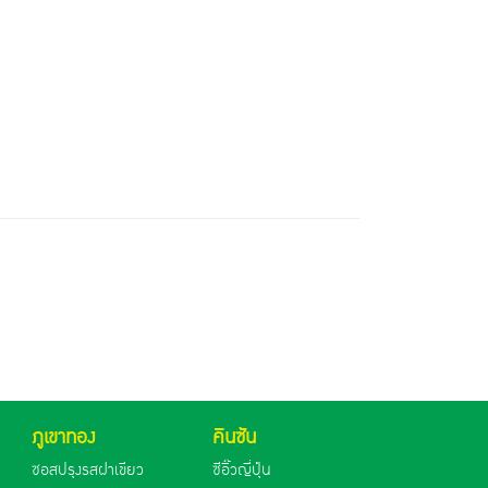
ภูเขาทอง
คินซัน
ซอสปรุงรสฝาเขียว
ซีอิ๊วญี่ปุ่น