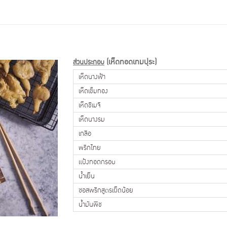
(เห็ดทอดเทมปุระ)
ส่วนประกอบ
เห็ดนางฟ้า
เห็ดเข็มทอง
เห็ดชิเมจิ
เห็ดนางรม
เกลือ
พริกไทย
แป้งทอดกรอบ
น้ำเย็น
ซอสพริกสูตรเผ็ดน้อย
น้ำมันพืช