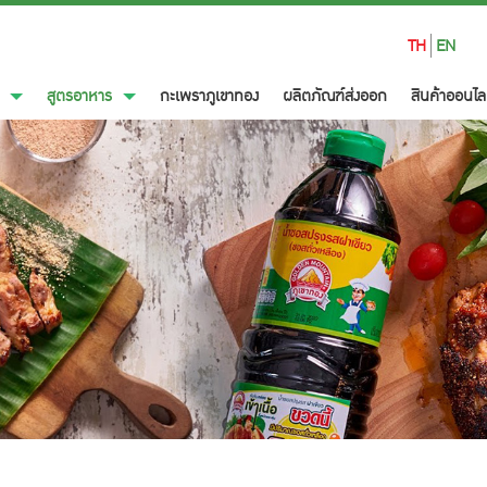
TH
EN
์
สูตรอาหาร
กะเพราภูเขาทอง
ผลิตภัณฑ์ส่งออก
สินค้าออนไล