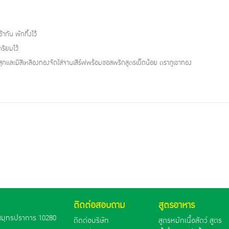
กัน พักทิ้งไว้
รียมไว้
สุกและมีสีเหลืองทองจัดใส่จานเสิร์ฟพร้อมซอสพริกสูตรเผ็ดน้อย ตราภูเขาทอง
ติดต่อสอบถาม
สูตรอาหาร
ดสมุทรปราการ 10280
ติดต่อบริษัท
สูตรหมักเนื้อสัตว์ สูตร