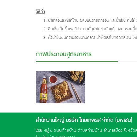
วิธีทำ
นำเกลือและพริกไทย ผสมแป้งทอดกรอบ และน้ำเย็น คนให้เข้า
ฉีกเห็ดเป็นชิ้นพอดีคำ จากนั้นนำไปชุบกับแป้งทอดกรอบที่เต
ตั้งน้ำมันบนความร้อนปานกลาง นำเห็ดลงไปทอดทีละชิ้น ให้
ภาพประกอบสูตรอาหาร
สำนักงานใหญ่ บริษัท ไทยเทพรส จำกัด (มหาชน)
208 หมู่ 6 ถนนท้ายบ้าน ตำบลท้ายบ้าน อำเภอเมือง จังหวั